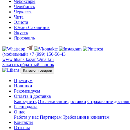
Чебоксары
Челябинск
Черкесск
Чита
Элиста
Южно-Сахалинск
Якутск
Ярославль
(мобильный)
+7 (999) 156-56-43
www.lilians-kazan@mail.ru
Заказать обратный звонок
Каталог товаров
Премиум
Новинки
Рекомендуем
Оплата и доставка
Как купить
Отслеживание доставки
Страхование доставк
Распродажа
О нас
Работа у нас
Партнерам
Требования к клиентам
Контакты
Отзывы