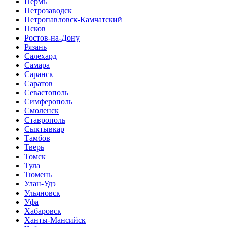
Пермь
Петрозаводск
Петропавловск-Камчатский
Псков
Ростов-на-Дону
Рязань
Салехард
Самара
Саранск
Саратов
Севастополь
Симферополь
Смоленск
Ставрополь
Сыктывкар
Тамбов
Тверь
Томск
Тула
Тюмень
Улан-Удэ
Ульяновск
Уфа
Хабаровск
Ханты-Мансийск