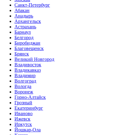
Санкт-Петербург
Абакан
Анадырь
Архангельск
Астрахань
Барнаул
Белгород
Биробиджан
Благовещенск
Брянск
Великий Новгород
Владивосток
Владикавказ
Владимир
Волгоград
Вологда
Воронеж
Горно-Алтайск
Грозный
Екатеринбург
Иваново
Ижевск
Иркутск
Йошкар-Ола