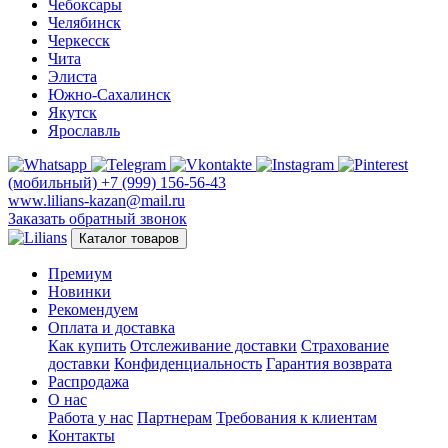
Чебоксары
Челябинск
Черкесск
Чита
Элиста
Южно-Сахалинск
Якутск
Ярославль
(мобильный)
+7 (999) 156-56-43
www.lilians-kazan@mail.ru
Заказать обратный звонок
Каталог товаров
Премиум
Новинки
Рекомендуем
Оплата и доставка
Как купить
Отслеживание доставки
Страхование
доставки
Конфиденциальность
Гарантия возврата
Распродажа
О нас
Работа у нас
Партнерам
Требования к клиентам
Контакты