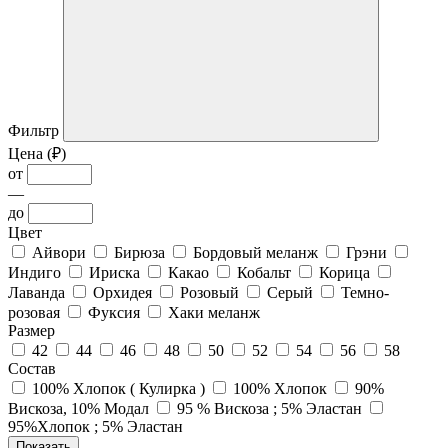
Фильтр
Цена (₽)
от
—
до
Цвет
Айвори
Бирюза
Бордовый меланж
Грэни
Индиго
Ириска
Какао
Кобальт
Корица
Лаванда
Орхидея
Розовый
Серый
Темно-
розовая
Фуксия
Хаки меланж
Размер
42
44
46
48
50
52
54
56
58
Состав
100% Хлопок ( Кулирка )
100% Хлопок
90%
Вискоза, 10% Модал
95 % Вискоза ; 5% Эластан
95%Хлопок ; 5% Эластан
Показать