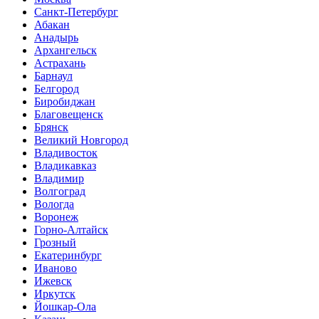
Санкт-Петербург
Абакан
Анадырь
Архангельск
Астрахань
Барнаул
Белгород
Биробиджан
Благовещенск
Брянск
Великий Новгород
Владивосток
Владикавказ
Владимир
Волгоград
Вологда
Воронеж
Горно-Алтайск
Грозный
Екатеринбург
Иваново
Ижевск
Иркутск
Йошкар-Ола