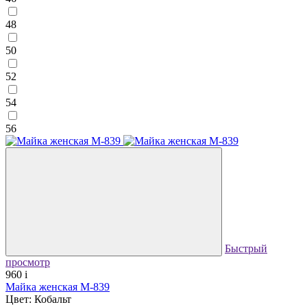
48
50
52
54
56
Быстрый
просмотр
960
i
Майка женская М-839
Цвет: Кобальт