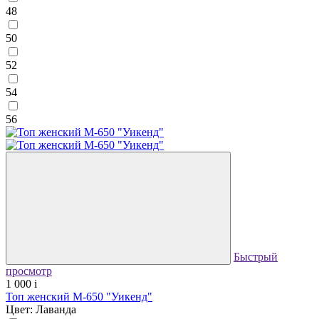
48
50
52
54
56
Быстрый
просмотр
1 000
i
Топ женский М-650 "Уикенд"
Цвет: Лаванда