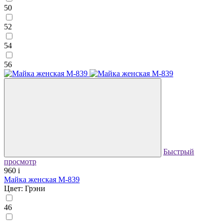
50
52
54
56
Быстрый
просмотр
960
i
Майка женская М-839
Цвет: Грэни
46