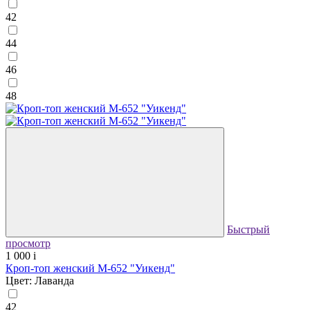
42
44
46
48
Быстрый
просмотр
1 000
i
Кроп-топ женский М-652 "Уикенд"
Цвет: Лаванда
42