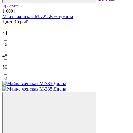
просмотр
1 000
i
Майка женская М-725 Жемчужина
Цвет: Серый
44
46
48
50
52