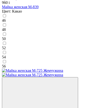
960
i
Майка женская М-839
Цвет: Какао
46
48
50
52
54
56