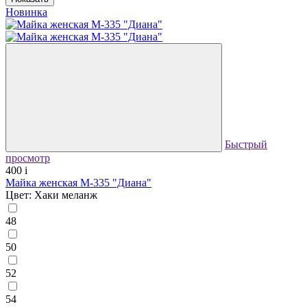
Новинка
Быстрый
просмотр
400
i
Майка женская М-335 "Диана"
Цвет: Хаки меланж
48
50
52
54