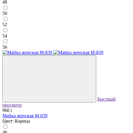
48
50
52
54
56
Быстрый
просмотр
960
i
Майка женская М-839
Цвет: Корица
46