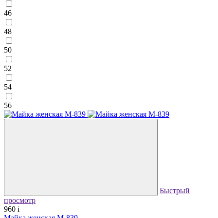
46
48
50
52
54
56
Быстрый
просмотр
960
i
Майка женская М-839