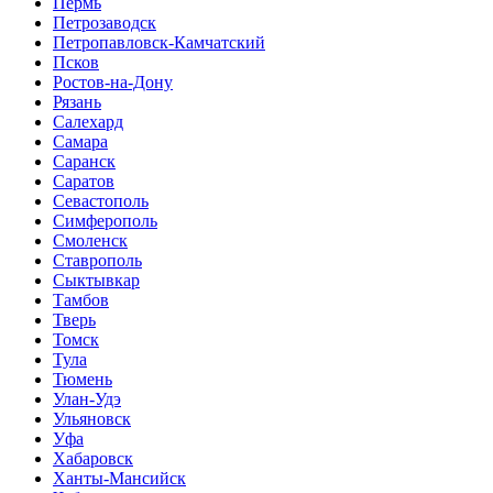
Пермь
Петрозаводск
Петропавловск-Камчатский
Псков
Ростов-на-Дону
Рязань
Салехард
Самара
Саранск
Саратов
Севастополь
Симферополь
Смоленск
Ставрополь
Сыктывкар
Тамбов
Тверь
Томск
Тула
Тюмень
Улан-Удэ
Ульяновск
Уфа
Хабаровск
Ханты-Мансийск